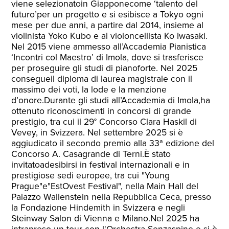
viene selezionatoin Giapponecome ‘talento del
futuro’per un progetto e si esibisce a Tokyo ogni
mese per due anni, a partire dal 2014, insieme al
violinista Yoko Kubo e al violoncellista Ko Iwasaki.
Nel 2015 viene ammesso all’Accademia Pianistica
‘Incontri col Maestro’ di Imola, dove si trasferisce
per proseguire gli studi di pianoforte. Nel 2025
consegueil diploma di laurea magistrale con il
massimo dei voti, la lode e la menzione
d’onore.Durante gli studi all’Accademia di Imola,ha
ottenuto riconoscimenti in concorsi di grande
prestigio, tra cui il 29° Concorso Clara Haskil di
Vevey, in Svizzera. Nel settembre 2025 si è
aggiudicato il secondo premio alla 33ª edizione del
Concorso A. Casagrande di Terni.È stato
invitatoadesibirsi in festival internazionali e in
prestigiose sedi europee, tra cui "Young
Prague"e"EstOvest Festival", nella Main Hall del
Palazzo Wallenstein nella Repubblica Ceca, presso
la Fondazione Hindemith in Svizzera e negli
Steinway Salon di Vienna e Milano.Nel 2025 ha